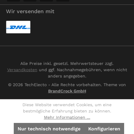
Wir versenden mit
Alle Preise inkl. gesetzl. Mehrwertsteuer zzgl.
Versandkosten
und ggf. Nachnahmegebühren, wenn nicht
anders angegeben.
© 2026 TechElecto - Alle Rechte vorbehalten. Theme von
BrandCrock GmbH
Diese Website verwendet Cookies, um eine
bestmögliche Erfahrung bieten zu können.
Mehr Informationen ...
Nur technisch notwendige
Konfigurieren