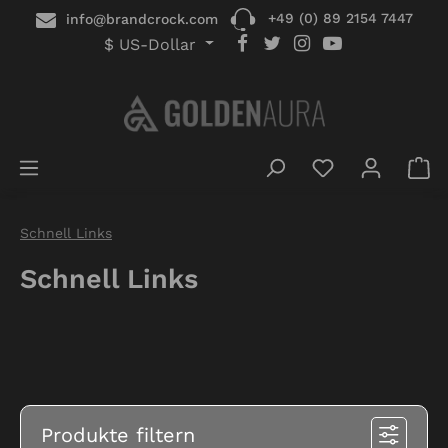
+49 (0) 89 2154 7447
info@brandcrock.com
alt springen
$
US-Dollar
Du hast 0 Pro
Schnell Links
Schnell Links
Produkte filtern