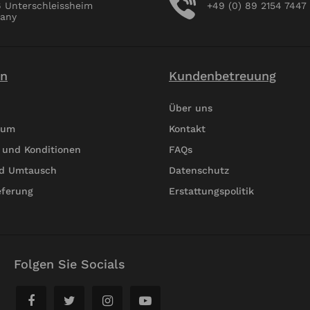
en, no sea takimata
6 Unterschleissheim
+49 (0) 89 2154 7447
 est Lorem ipsum dolor
any
.
on
Kundenbetreuung
Über uns
rum
Kontakt
 und Konditionen
FAQs
d Umtausch
Datenschutz
eferung
Erstattungspolitik
Folgen Sie Socials