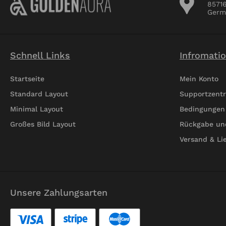
gubergren, no sea takimata
gubergr
8571
sanctus est Lorem ipsum dolor
sanctus
Germ
sit amet.
sit amet
Schnell Links
Infromati
Startseite
Mein Konto
Standard Layout
Supportzent
Minimal Layout
Bedingungen
Großes Bild Layout
Rückgabe un
Versand & Li
Unsere Zahlungsarten