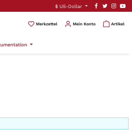
$
US-Dollar
Du hast 0 Produkte auf dem Mer
Merkzettel
Mein Konto
Artikel
umentation