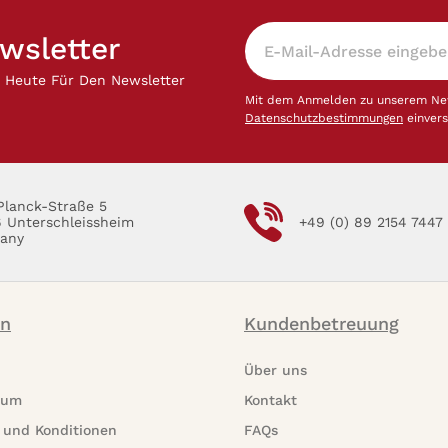
wsletter
h Heute Für Den Newsletter
Mit dem Anmelden zu unserem News
Datenschutzbestimmungen
einver
Planck-Straße 5
6 Unterschleissheim
+49 (0) 89 2154 7447
any
on
Kundenbetreuung
Über uns
rum
Kontakt
 und Konditionen
FAQs