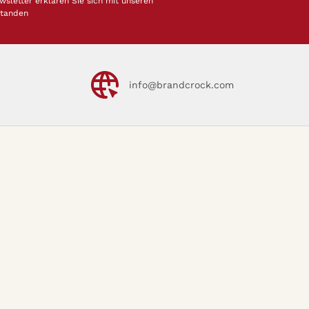
letter erklären Sie sich mit unseren
standen
info@brandcrock.com