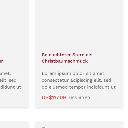
Beleuchteter Stern als
er
Christbaumschmuck
amet,
Lorem ipsum dolor sit amet,
lit, sed
consectetur adipiscing elit, sed
didunt ut
do eiusmod tempor incididunt ut
aliqua. Ut
labore et dolore magna aliqua. Ut
:
Verkaufspreis:
Regulärer Preis:
US$117.09
US$140.50
quis
enim ad minim veniam, quis
llamco
nostrud exercitation ullamco
x ea
laboris nisi ut aliquip ex ea
uis aute
commodo consequat. Duis aute