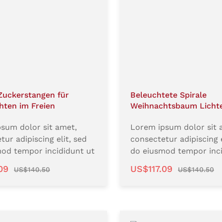
Zuckerstangen für
Beleuchtete Spirale
hten im Freien
Weihnachtsbaum Licht
sum dolor sit amet,
Lorem ipsum dolor sit 
tur adipiscing elit, sed
consectetur adipiscing e
od tempor incididunt ut
do eiusmod tempor inci
t dolore magna aliqua. Ut
labore et dolore magna 
spreis:
Regulärer Preis:
Verkaufspreis:
Regulärer Preis
.09
US$117.09
US$140.50
US$140.50
minim veniam, quis
enim ad minim veniam, 
exercitation ullamco
nostrud exercitation u
isi ut aliquip ex ea
laboris nisi ut aliquip e
 consequat. Duis aute
commodo consequat. D