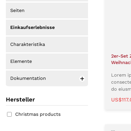
Seiten
Einkaufserlebnisse
Charakteristika
2er-Set 
Elemente
Weihnac
Lorem ip
Dokumentation
consecte
do eiusm
labore e
Hersteller
Verkauf
US$117
enim ad 
nostrud 
Christmas products
laboris n
commodo