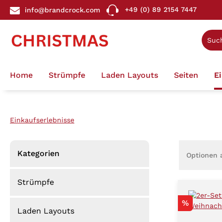
+49 (0) 89 2154 7447
info@brandcrock.com
springen
Zur Hauptnavigation springen
Home
Strümpfe
Laden Layouts
Seiten
E
Einkaufserlebnisse
Kategorien
Optionen 
Strümpfe
Rabatt
%
Laden Layouts