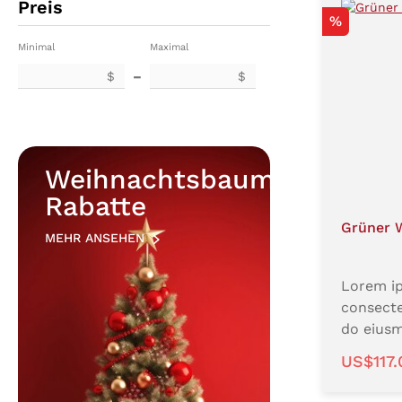
irure do
Preis
Rabatt
%
voluptat
eu fugiat
Minimal
Maximal
Excepteu
$
–
$
cupidata
culpa qu
anim id 
Weihnachtsbaum
Rabatte
Grüner 
MEHR ANSEHEN
Lorem ip
consecte
do eiusm
labore e
Verkauf
US$117
enim ad 
nostrud 