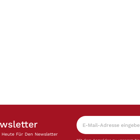
isi ut aliquip ex ea
laboris nisi ut aliquip e
 consequat. Duis aute
commodo consequat. D
lor in reprehenderit in
irure dolor in reprehend
e velit esse cillum dolore
voluptate velit esse cil
 nulla pariatur.
eu fugiat nulla pariatur.
r sint occaecat
Excepteur sint occaeca
t non proident, sunt in
cupidatat non proident,
i officia deserunt mollit
culpa qui officia deseru
est laborum.
anim id est laborum.
wsletter
h Heute Für Den Newsletter