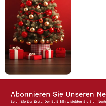
laboris n
commodo
irure do
voluptat
eu fugiat
Excepteu
cupidata
culpa qu
anim id 
Abonnieren Sie Unseren Ne
Seien Sie Der Erste, Der Es Erfährt. Melden Sie Sich Noc