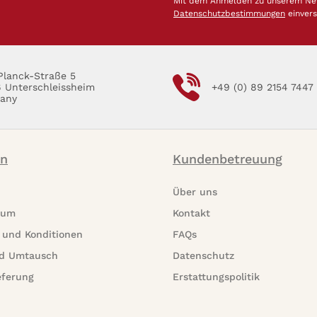
Mit dem Anmelden zu unserem News
Datenschutzbestimmungen
einver
Planck-Straße 5
6 Unterschleissheim
+49 (0) 89 2154 7447
any
on
Kundenbetreuung
Über uns
rum
Kontakt
 und Konditionen
FAQs
d Umtausch
Datenschutz
eferung
Erstattungspolitik