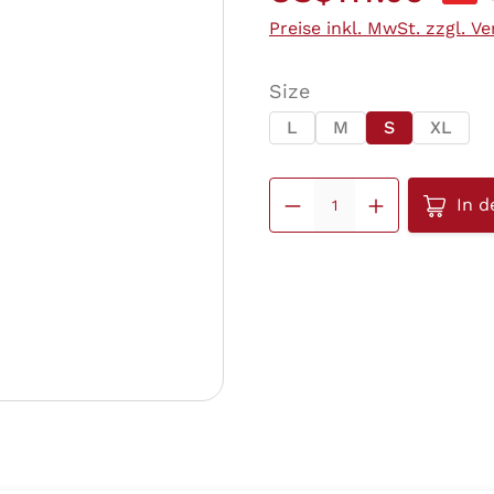
Preise inkl. MwSt. zzgl. V
auswählen
Size
L
M
S
XL
Produkt
In 