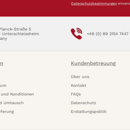
Datenschutzbestimmungen
einver
Planck-Straße 5
6 Unterschleissheim
+49 (0) 89 2154 7447
any
on
Kundenbetreuung
Über uns
rum
Kontakt
 und Konditionen
FAQs
d Umtausch
Datenschutz
eferung
Erstattungspolitik