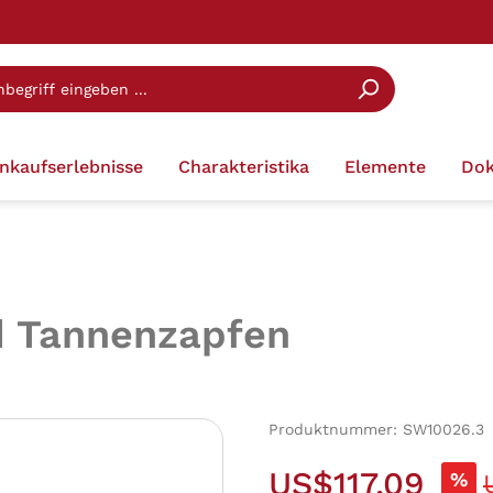
inkaufserlebnisse
Charakteristika
Elemente
Dok
d Tannenzapfen
Produktnummer:
SW10026.3
US$117.09
%