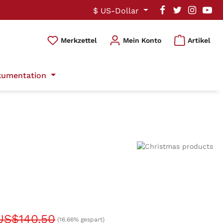
$
US-Dollar
Du hast 0 Produkte auf dem Mer
Merkzettel
Mein Konto
Artikel
umentation
US$140.50
(16.66% gespart)