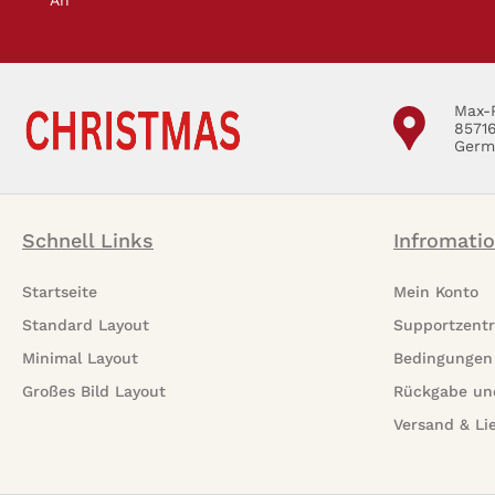
Max-
8571
Germ
Schnell Links
Infromati
Startseite
Mein Konto
Standard Layout
Supportzent
Minimal Layout
Bedingungen
Großes Bild Layout
Rückgabe un
Versand & Li