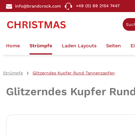
+49 (0) 89 2154 7447
info@brandcrock.com
springen
Zur Hauptnavigation springen
Home
Strümpfe
Laden Layouts
Seiten
E
Strümpfe
Glitzerndes Kupfer Rund Tannenzapfen
Glitzerndes Kupfer Run
Bildergalerie überspringen