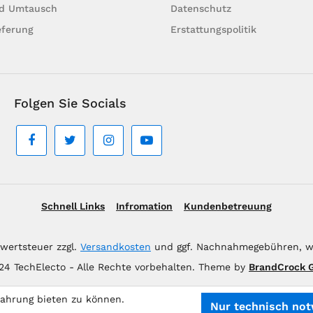
d Umtausch
Datenschutz
eferung
Erstattungspolitik
Folgen Sie Socials
Schnell Links
Infromation
Kundenbetreuung
hrwertsteuer zzgl.
Versandkosten
und ggf. Nachnahmegebühren, w
24 TechElecto - Alle Rechte vorbehalten. Theme by
BrandCrock
fahrung bieten zu können.
Nur technisch no