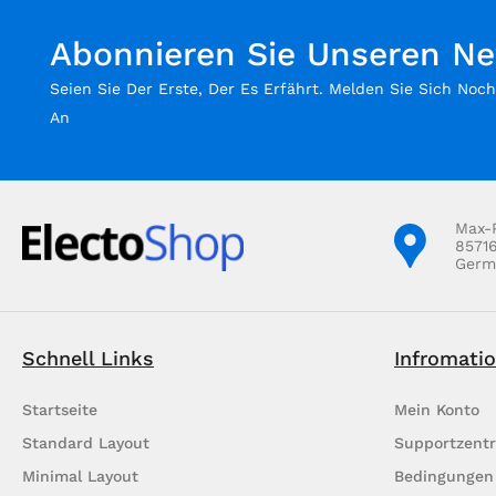
Abonnieren Sie Unseren Ne
Seien Sie Der Erste, Der Es Erfährt. Melden Sie Sich Noc
An
Max-
8571
Germ
Schnell Links
Infromati
Startseite
Mein Konto
Standard Layout
Supportzent
Minimal Layout
Bedingungen