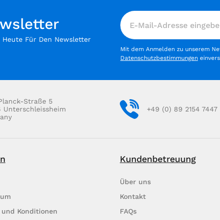
wsletter
h Heute Für Den Newsletter
Mit dem Anmelden zu unserem News
Datenschutzbestimmungen
einver
Planck-Straße 5
6 Unterschleissheim
+49 (0) 89 2154 7447
any
on
Kundenbetreuung
Über uns
rum
Kontakt
 und Konditionen
FAQs