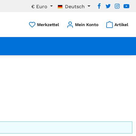
€
Euro
Deutsch
Du hast 0 Produkte auf dem Mer
Merkzettel
Mein Konto
Artikel